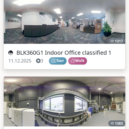
1317
BLK360G1 Indoor Office classified 1
11.12.2025
3
Tour
Wolk
1383