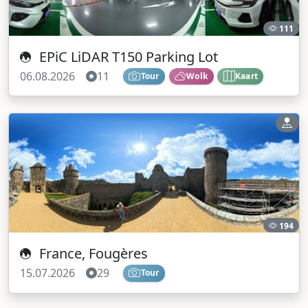
111
EPiC LiDAR T150 Parking Lot
06.08.2026
11
Tour
Wolk
Kaart
194
France, Fougères
15.07.2026
29
Tour