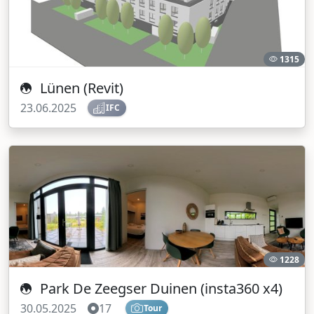
1315
Lünen (Revit)
23.06.2025
IFC
1228
Park De Zeegser Duinen (insta360 x4)
30.05.2025
17
Tour