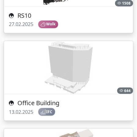
1508
RS10
27.02.2025
Wolk
644
Office Building
13.02.2025
IFC