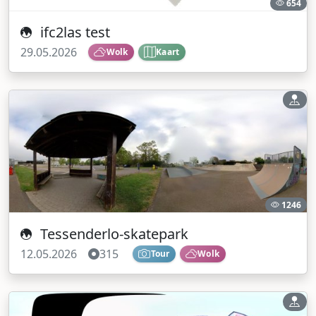
654
ifc2las test
29.05.2026
Wolk
Kaart
1246
Tessenderlo-skatepark
12.05.2026
315
Tour
Wolk