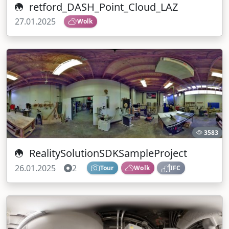
retford_DASH_Point_Cloud_LAZ
27.01.2025
Wolk
3583
RealitySolutionSDKSampleProject
26.01.2025
2
Tour
Wolk
IFC