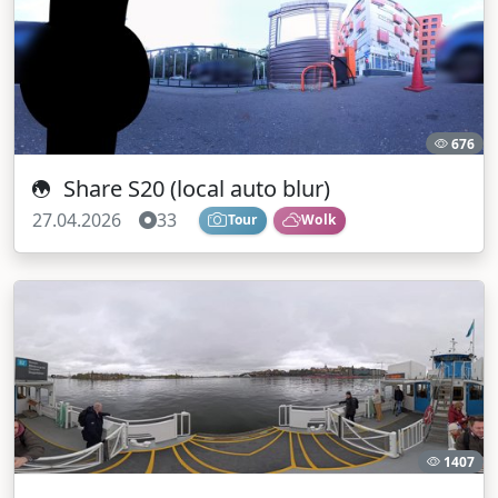
676
Share S20 (local auto blur)
27.04.2026
33
Tour
Wolk
1407