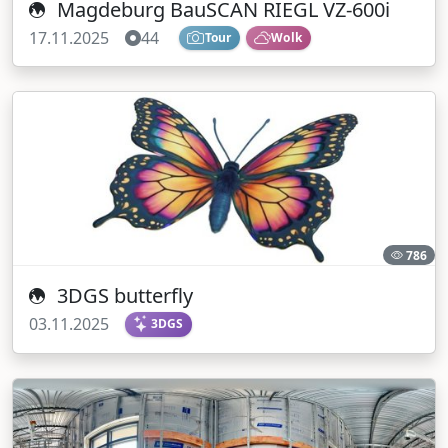
Magdeburg BauSCAN RIEGL VZ-600i
17.11.2025
44
Tour
Wolk
786
3DGS butterfly
03.11.2025
3DGS