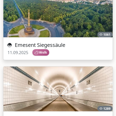
1061
Emesent Siegessäule
11.09.2025
Wolk
1289