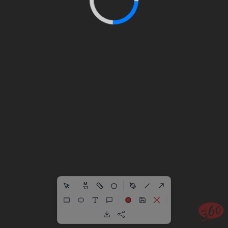
M
1:1