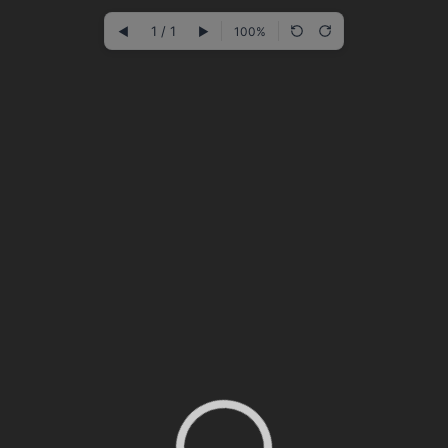
1 / 1
◀
▶
100%