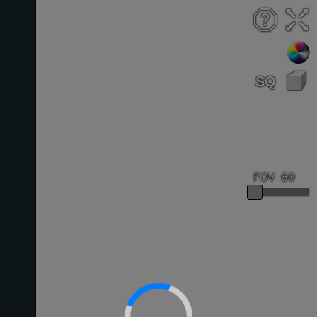
FOV
:
60