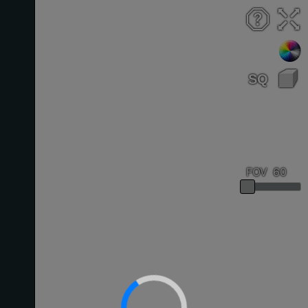
FOV
:
60