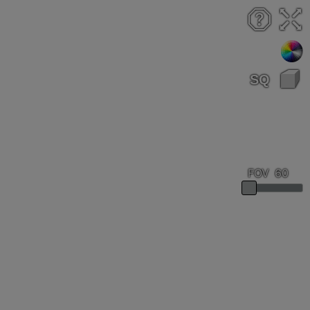
FOV
:
60