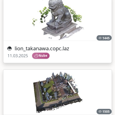
1445
lion_takanawa.copc.laz
11.03.2025
Nube
1505