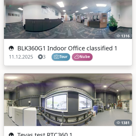
1316
BLK360G1 Indoor Office classified 1
11.12.2025
3
Tour
Nube
1381
Tevas test RTC360 1