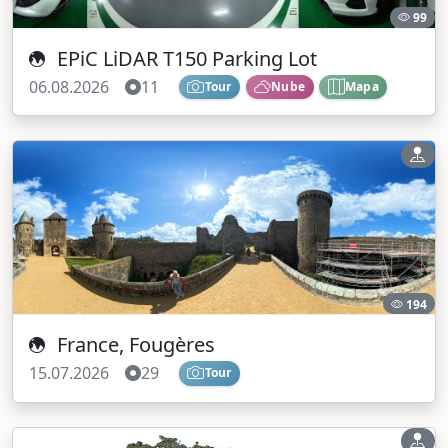
99
EPiC LiDAR T150 Parking Lot
06.08.2026
11
Tour
Nube
Mapa
194
France, Fougères
15.07.2026
29
Tour