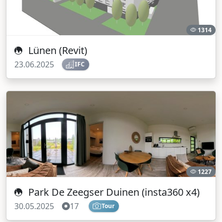
1314
Lünen (Revit)
23.06.2025
IFC
1227
Park De Zeegser Duinen (insta360 x4)
30.05.2025
17
Tour