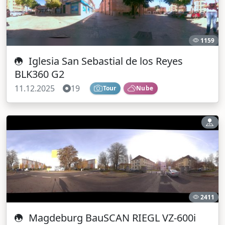
1159
Iglesia San Sebastial de los Reyes
BLK360 G2
11.12.2025
19
Tour
Nube
2411
Magdeburg BauSCAN RIEGL VZ-600i