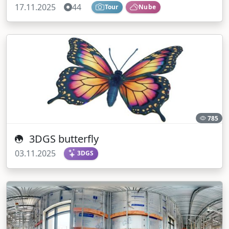
17.11.2025
44
Tour
Nube
785
3DGS butterfly
03.11.2025
3DGS