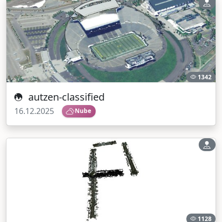
1342
autzen-classified
16.12.2025
Nube
1128