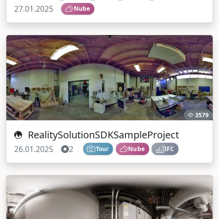
27.01.2025
Nube
3579
RealitySolutionSDKSampleProject
26.01.2025
2
Tour
Nube
IFC