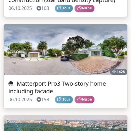
06.10.2025
103
Tour
Nube
1428
Matterport Pro3 Two-story home
including facade
06.10.2025
198
Tour
Nube