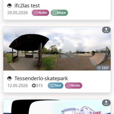
ifc2las test
29.05.2026
Nube
Mapa
1237
Tessenderlo-skatepark
12.05.2026
315
Tour
Nube