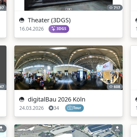
97
717
Theater (3DGS)
16.04.2026
3DGS
47
608
digitalBau 2026 Köln
24.03.2026
34
Tour