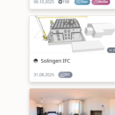
06.10.2025
198
Tour
Wolke
7
Solingen IFC
31.08.2025
IFC