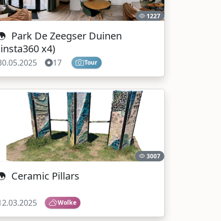
1227
Park De Zeegser Duinen
(insta360 x4)
30.05.2025
17
Tour
3007
Ceramic Pillars
12.03.2025
Wolke