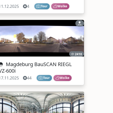
11.12.2025
4
Tour
Wolke
2410
Magdeburg BauSCAN RIEGL
VZ-600i
17.11.2025
44
Tour
Wolke