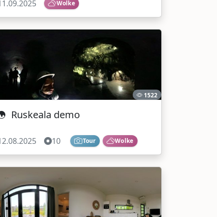
11.09.2025
Wolke
1522
Ruskeala demo
12.08.2025
10
Tour
Wolke