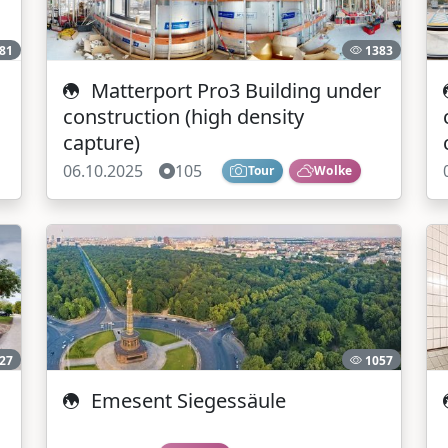
81
1383
Matterport Pro3 Building under
construction (high density
capture)
06.10.2025
105
Tour
Wolke
27
1057
Emesent Siegessäule