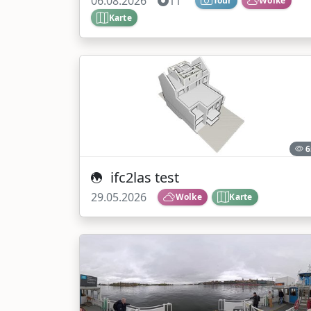
06.08.2026
11
Tour
Wolke
Karte
6
ifc2las test
29.05.2026
Wolke
Karte