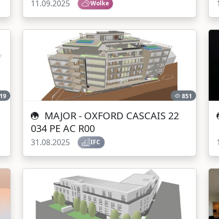
11.09.2025
Wolke
19
851
MAJOR - OXFORD CASCAIS 22
034 PE AC R00
31.08.2025
IFC