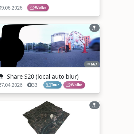
09.06.2026
Wolke
667
Share S20 (local auto blur)
27.04.2026
33
Tour
Wolke