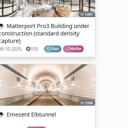
1397
Matterport Pro3 Building under
construction (standard density
capture)
06.10.2025
103
Tour
Wolke
1288
Emesent Elbtunnel