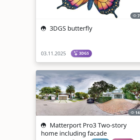
7
3DGS butterfly
03.11.2025
3DGS
14
Matterport Pro3 Two-story
home including facade