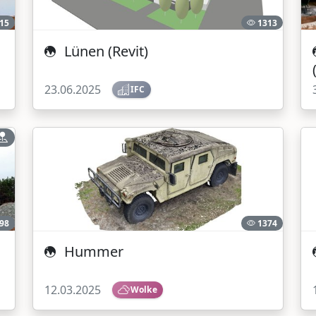
15
1313
Lünen (Revit)
23.06.2025
IFC
98
1374
Hummer
12.03.2025
Wolke