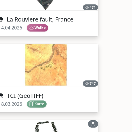
471
La Rouviere fault, France
14.04.2026
Wolke
747
TCI (GeoTIFF)
18.03.2026
Karte