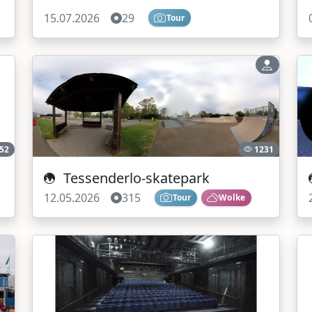
15.07.2026
29
Tour
52
1231
Tessenderlo-skatepark
12.05.2026
315
Tour
Wolke