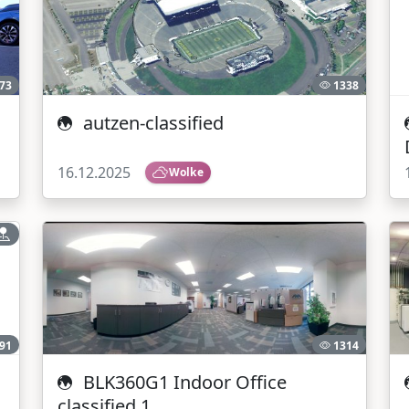
73
1338
autzen-classified
16.12.2025
Wolke
91
1314
BLK360G1 Indoor Office
classified 1