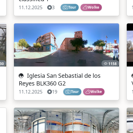
11.12.2025
3
Tour
Wolke
30
1158
Iglesia San Sebastial de los
Reyes BLK360 G2
11.12.2025
19
Tour
Wolke