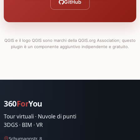
GitHub
QGIS e il logo QGIS sono marchi della QGIS.org Association; questo
plugin è un componente aggiuntivo indipendente e gratuito.
360
For
You
Tour virtuali · Nuvole di punti
3DGS · BIM · VR
Schumannstr. 8