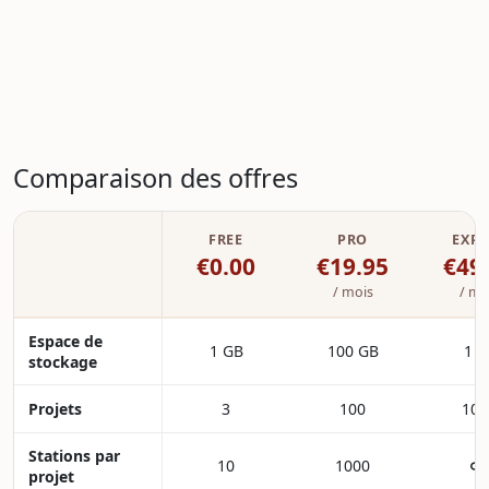
Comparaison des offres
FREE
PRO
EXPE
€0.00
€19.95
€49
/ mois
/ mo
Espace de
1 GB
100 GB
1 T
stockage
Projets
3
100
100
Stations par
∞
10
1000
projet