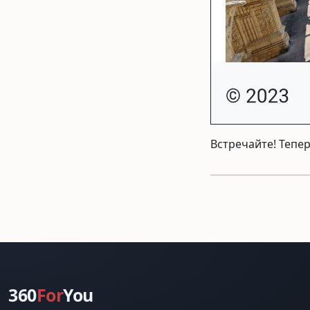
Встречайте! Тепер
360
For
You