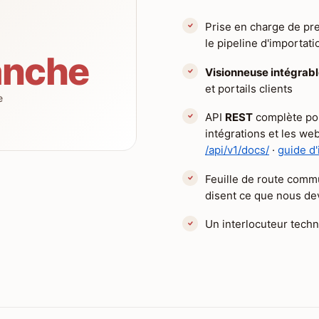
Prise en charge de pr
le pipeline d'importati
anche
Visionneuse intégrab
et portails clients
e
API
REST
complète pou
intégrations et les w
/api/v1/docs/
·
guide d'
Feuille de route comm
disent ce que nous de
Un interlocuteur techn