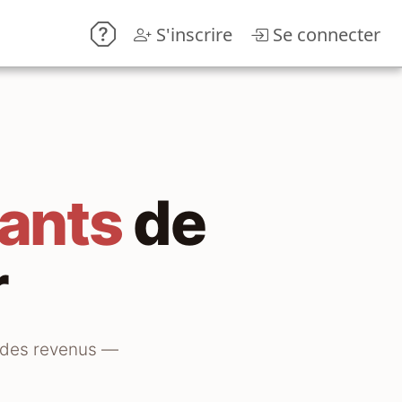
S'inscrire
Se connecter
cants
de
r
e des revenus —