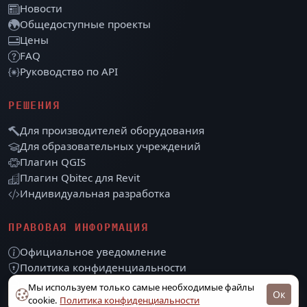
Новости
Общедоступные проекты
Цены
FAQ
Руководство по API
РЕШЕНИЯ
Для производителей оборудования
Для образовательных учреждений
Плагин QGIS
Плагин Qbitec для Revit
Индивидуальная разработка
ПРАВОВАЯ ИНФОРМАЦИЯ
Официальное уведомление
Политика конфиденциальности
Условия предоставления услуг
Мы используем только самые необходимые файлы
Ок
cookie.
Политика конфиденциальности