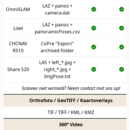
LAZ + panos +
OmniSLAM
camera.dat
LAZ + panos +
Lixel
panoramicPoses.csv
CHCNAV
CoPre "Export"
RS10
archived folder
LAS + left_*.jpg +
Share S20
right_*.jpg +
ImgPose.txt
Scanner niet vermeld? Neem contact met ons op!
Orthofoto / GeoTIFF / Kaartoverlays
TIF / TIFF / KML / KMZ
360° Video