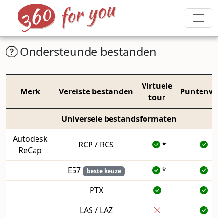
Ondersteunde bestanden
Virtuele
Merk
Vereiste bestanden
Puntenw
tour
Universele bestandsformaten
Autodesk
RCP / RCS
*
ReCap
E57
*
beste keuze
PTX
LAS / LAZ