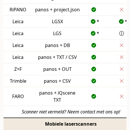
RiPANO
panos + project.json
Leica
LGSX
*
*
Leica
LGS
*
Leica
panos + DB
Leica
panos + TXT / CSV
Z+F
panos + OUT
Trimble
panos + CSV
panos + iQscene
FARO
TXT
Scanner niet vermeld? Neem contact met ons op!
Mobiele laserscanners