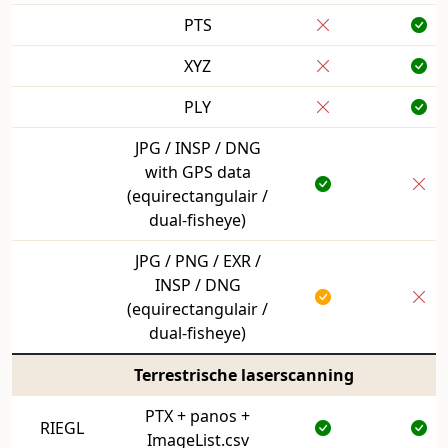
PTS
XYZ
PLY
JPG / INSP / DNG
with GPS data
(equirectangulair /
dual-fisheye)
JPG / PNG / EXR /
INSP / DNG
(equirectangulair /
dual-fisheye)
Terrestrische laserscanning
PTX + panos +
RIEGL
ImageList.csv