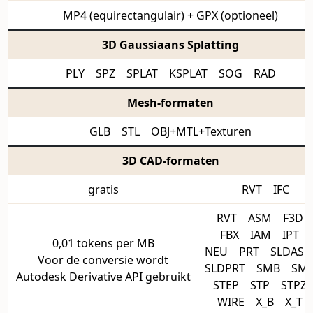
MP4 (equirectangulair) + GPX (optioneel)
3D Gaussiaans Splatting
PLY SPZ SPLAT KSPLAT SOG RAD
Mesh-formaten
GLB STL OBJ+MTL+Texturen
3D CAD-formaten
gratis
RVT IFC
RVT ASM F3
FBX IAM IPT
0,01 tokens per MB
NEU PRT SLDA
Voor de conversie wordt
SLDPRT SMB S
Autodesk Derivative API gebruikt
STEP STP STP
WIRE X_B X_