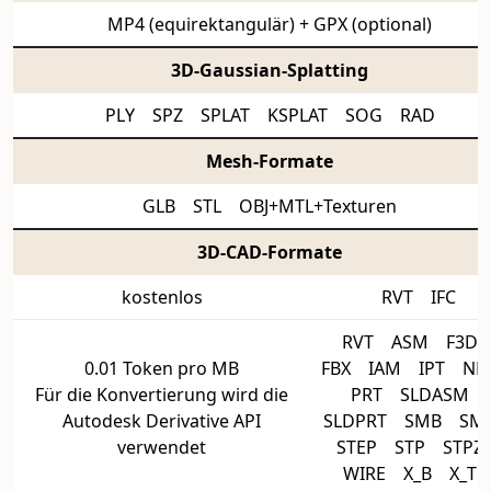
MP4 (equirektangulär) + GPX (optional)
3D-Gaussian-Splatting
PLY SPZ SPLAT KSPLAT SOG RAD
Mesh-Formate
GLB STL OBJ+MTL+Texturen
3D-CAD-Formate
kostenlos
RVT IFC
RVT ASM F3
0.01 Token pro MB
FBX IAM IPT N
Für die Konvertierung wird die
PRT SLDASM
Autodesk Derivative API
SLDPRT SMB S
verwendet
STEP STP STP
WIRE X_B X_