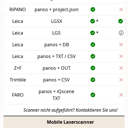
RiPANO
panos + project.json
Leica
LGSX
*
*
Leica
LGS
*
Leica
panos + DB
Leica
panos + TXT / CSV
Z+F
panos + OUT
Trimble
panos + CSV
panos + iQscene
FARO
TXT
Scanner nicht aufgeführt? Kontaktieren Sie uns!
Mobile Laserscanner