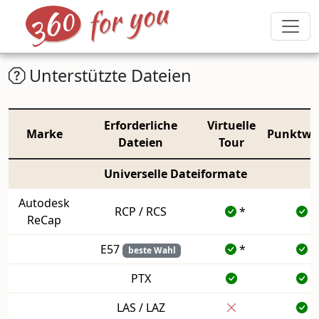
Unterstützte Dateien
Erforderliche
Virtuelle
Marke
Punktwo
Dateien
Tour
Universelle Dateiformate
Autodesk
RCP / RCS
*
ReCap
E57
*
beste Wahl
PTX
LAS / LAZ