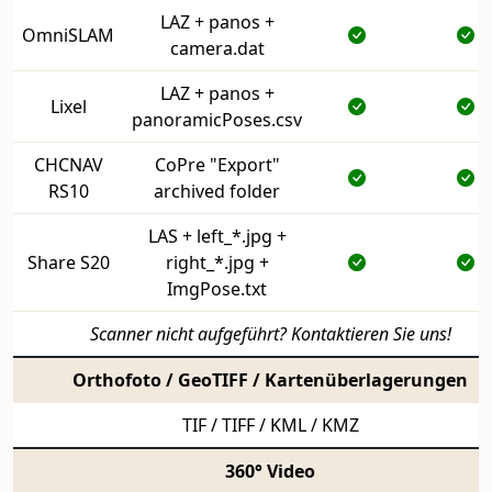
LAZ + panos +
OmniSLAM
camera.dat
LAZ + panos +
Lixel
panoramicPoses.csv
CHCNAV
CoPre "Export"
RS10
archived folder
LAS + left_*.jpg +
Share S20
right_*.jpg +
ImgPose.txt
Scanner nicht aufgeführt? Kontaktieren Sie uns!
Orthofoto / GeoTIFF / Kartenüberlagerungen
TIF / TIFF / KML / KMZ
360° Video