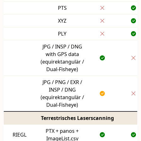
PTS
XYZ
PLY
JPG / INSP / DNG
with GPS data
(equirektangulär /
Dual-Fisheye)
JPG / PNG / EXR /
INSP / DNG
(equirektangulär /
Dual-Fisheye)
Terrestrisches Laserscanning
PTX + panos +
RIEGL
ImageList.csv