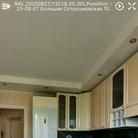
IMG_20250827_113228_00_180_PureShot
::
25-08-27 Большая Остроумовская 10
к.2