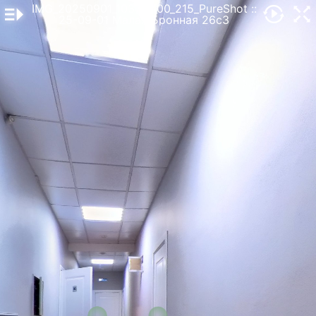
IMG_20250901_103719_00_215_PureShot
::
25-09-01 Малая Бронная 26с3